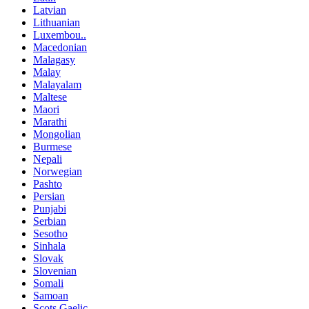
Latvian
Lithuanian
Luxembou..
Macedonian
Malagasy
Malay
Malayalam
Maltese
Maori
Marathi
Mongolian
Burmese
Nepali
Norwegian
Pashto
Persian
Punjabi
Serbian
Sesotho
Sinhala
Slovak
Slovenian
Somali
Samoan
Scots Gaelic